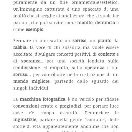
puramente da un fine ornamentale/estetico.
Un’immagine catturata è uno spaccato di una
realtà
che si sceglie di analizzare, che si vuole far
parlare, che può servire come
monito
,
denuncia
o
come
esempio
.
Fermare in uno scatto un
sorriso
, un
pianto
, la
rabbia
, la voce di chi sussurra ma vuole essere
ascoltato, divulgare concetti positivi, di
conforto
e
di
speranza
.. per una società fondata sulla
condivisione
ed
empatia
, sulla
speranza
e sul
sorriso
… per contribuire nella costruzione di un
mondo migliore
, partendo dallo sguardo dei
singoli individui.
La
macchina fotografica
è un veicolo per sfidare
convenzioni
errate e
pregiudizi
, per portare luce
dove c’è troppa oscurità. Denunciare le
ingiustizie
, parlare della gente “comune”, delle
storie di vita apparentemente anonime che non