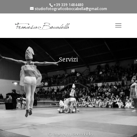
+39 339 1484480
studiofotograficoboccabella@gmail.com
Servizi