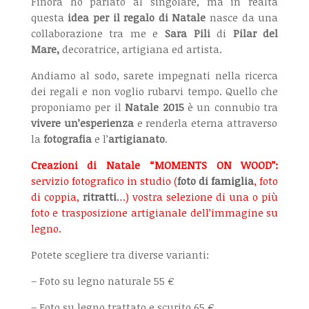
Finora ho parlato al singolare, ma in realtà
questa
idea per il regalo di Natale
nasce da una
collaborazione tra me e
Sara Pili
di
Pilar del
Mare,
decoratrice, artigiana ed artista.
Andiamo al sodo, sarete impegnati nella ricerca
dei regali e non voglio rubarvi tempo. Quello che
proponiamo per il
Natale 2015
è un connubio tra
vivere un’esperienza
e renderla eterna attraverso
la
fotografia
e l’
artigianato
.
Creazioni di Natale “MOMENTS ON WOOD”:
servizio fotografico in studio (
foto di famiglia
, foto
di coppia,
ritratti
…) vostra selezione di una o più
foto e trasposizione artigianale dell’immagine su
legno.
Potete scegliere tra diverse varianti:
– Foto su legno naturale 55 €
– Foto su legno trattato e scurito 65 €